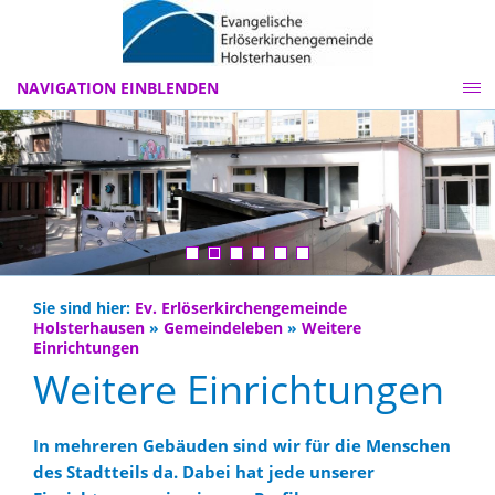
NAVIGATION EINBLENDEN
Sie sind hier:
Ev. Erlöserkirchengemeinde
Holsterhausen
»
Gemeindeleben
»
Weitere
Einrichtungen
Weitere Einrichtungen
In mehreren Gebäuden sind wir für die Menschen
des Stadtteils da. Dabei hat jede unserer