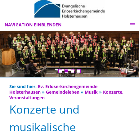
NAVIGATION EINBLENDEN
Sie sind hier:
Ev. Erlöserkirchengemeinde
Holsterhausen
»
Gemeindeleben
»
Musik
»
Konzerte,
Veranstaltungen
Konzerte und
musikalische