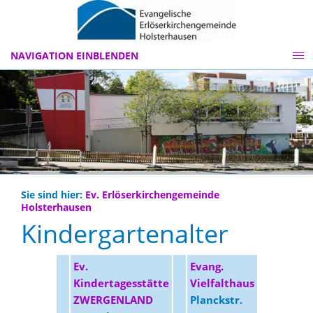
NAVIGATION EINBLENDEN
Sie sind hier:
Ev. Erlöserkirchengemeinde
Holsterhausen
Kindergartenalter
Ev.
Evang.
Kindertagesstätte
Vielfalthaus
ZWERGENLAND
Planckstr.