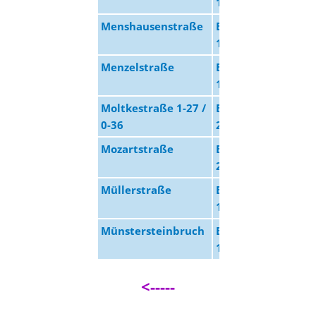
1
Menshausenstraße
Bezirk
1
Menzelstraße
Bezirk
1
Moltkestraße 1-27 /
Bezirk
0-36
2
Mozartstraße
Bezirk
2
Müllerstraße
Bezirk
1
Münstersteinbruch
Bezirk
1
<-----