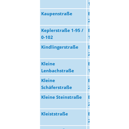
1
Kaupenstraße
Bezirk
2
Keplerstraße 1-95 /
Bezirk
0-102
1
Kindlingerstraße
Bezirk
2
Kleine
Bezirk
Lenbachstraße
1
Kleine
Bezirk
Schäferstraße
2
Kleine Steinstraße
Bezirk
2
Kleiststraße
Bezirk
2