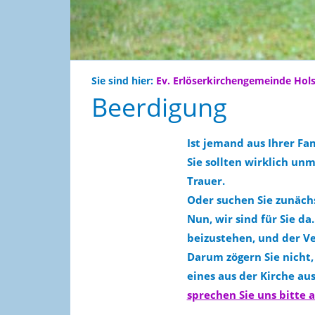
Sie sind hier:
Ev. Erlöserkirchengemeinde Hol
Beerdigung
Ist jemand aus Ihrer Fam
Sie sollten wirklich unm
Trauer.
Oder suchen Sie zunäch
Nun, wir sind für Sie d
beizustehen, und der Ver
Darum zögern Sie nicht, 
eines aus der Kirche a
sprechen Sie uns bitte a