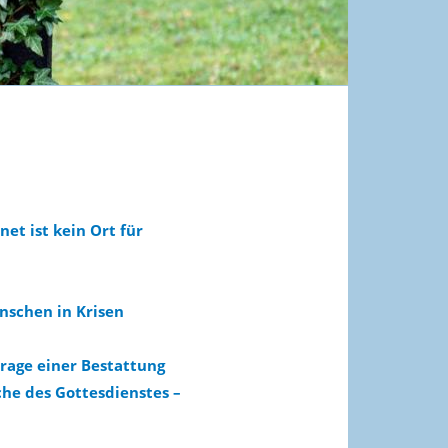
et ist kein Ort für
enschen in Krisen
Frage einer Bestattung
he des Gottesdienstes –