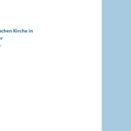
schen Kirche in
er
e