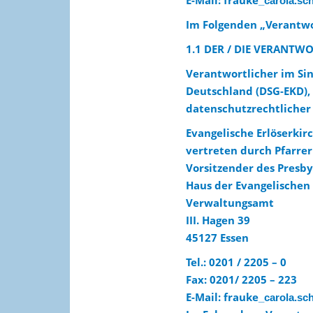
E-Mail
:
frauke
_carola.sc
Im Folgenden „Verantwo
1.1 DER / DIE VERANTW
Verantwortlicher im Sin
Deutschland (DSG-EKD),
datenschutzrechtlicher 
Evangelische Erlöserki
vertreten durch Pfarre
Vorsitzender des Presb
Haus der Evangelischen
Verwaltungsamt
III. Hagen 39
45127 Essen
Tel.: 0201 / 2205 – 0
Fax: 0201/ 2205 – 223
E-Mail:
frauke
_carola.sc