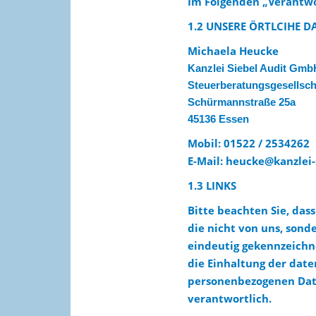
Im Folgenden „Verantwo
1.2 UNSERE ÖRTLCIHE D
Michaela Heucke
Kanzlei Siebel Audit Gmb
Steuerberatungsgesellsch
Schürmannstraße 25a
45136 Essen
Mobil: 01522 / 2534262
E-Mail:
heucke@kanzlei-
1.3 LINKS
Bitte beachten Sie, das
die nicht von uns, son
eindeutig gekennzeichne
die Einhaltung der dat
personenbezogenen Date
verantwortlich.