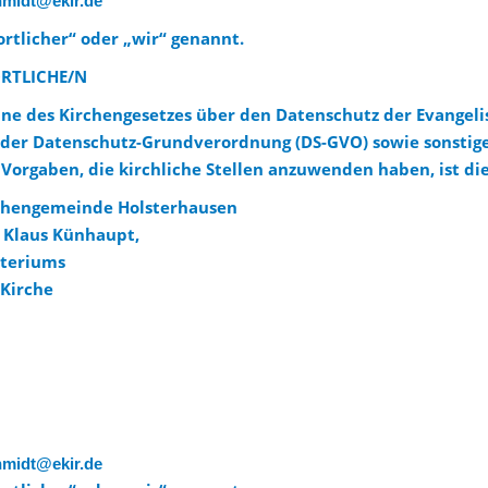
hmidt@ekir.de
rtlicher“ oder „wir“ genannt.
ORTLICHE/N
ne des Kirchengesetzes über den Datenschutz der Evangeli
 der Datenschutz-Grundverordnung (DS-GVO) sowie sonstig
Vorgaben, die kirchliche Stellen anzuwenden haben, ist di
rchengemeinde Holsterhausen
r Klaus Künhaupt,
yteriums
 Kirche
hmidt@ekir.de