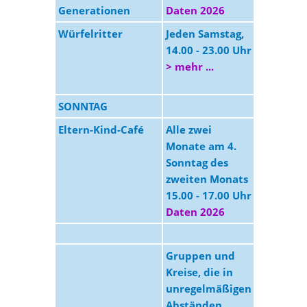
Generationen
Daten 2026
Würfelritter
Jeden Samstag,
MGZ
14.00 - 23.00 Uhr
> mehr ...
SONNTAG
Eltern-Kind-Café
Alle zwei
Wichern
Monate am 4.
Planckstr
Sonntag des
113, 451
zweiten Monats
Essen
15.00 - 17.00 Uhr
Daten 2026
Gruppen und
Kreise, die in
unregelmäßigen
Abständen